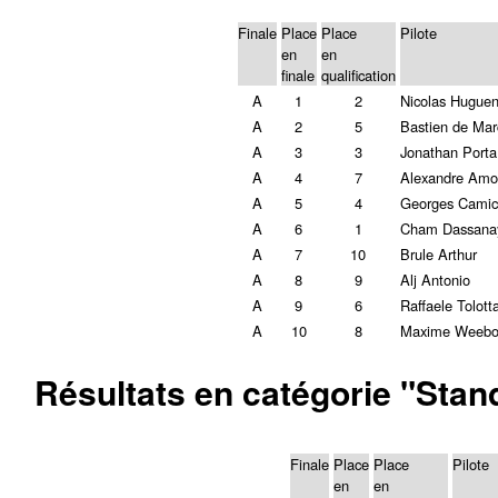
Finale
Place
Place
Pilote
en
en
finale
qualification
A
1
2
Nicolas Huguen
A
2
5
Bastien de Mar
A
3
3
Jonathan Porta
A
4
7
Alexandre Amo
A
5
4
Georges Camic
A
6
1
Cham Dassana
A
7
10
Brule Arthur
A
8
9
Alj Antonio
A
9
6
Raffaele Tolott
A
10
8
Maxime Weebo
Résultats en catégorie "Stan
Finale
Place
Place
Pilote
en
en