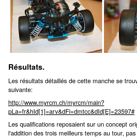
Résultats.
Les résultats détaillés de cette manche se trou
suivante:
http://www.myrcm.ch/myrcm/main?
pLa=fr&hId[1]=arv&dFi=dmtcc&dId[E]=23597#
Les qualifications reposaient sur un concept orig
l'addition des trois meilleurs temps au tour, pa