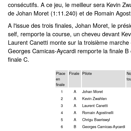
consécutifs. A ce jeu, le meilleur sera Kevin Zw
de Johan Moret (1:11.240) et de Romain Agostin
A l'issue des trois finales, Johan Moret, le pré
self, remporte la course, un cheveu devant Kev
Laurent Canetti monte sur la troisième marche
Georges Camicas-Aycardi remporte la finale B e
finale C.
Place
Finale
Pilote
No
en
to
finale
1
A
Johan Moret
2
A
Kevin Zwahlen
3
A
Laurent Canetti
4
A
Romain Agostinelli
5
A
Chrigu Baeriswyl
6
B
Georges Camicas-Aycardi