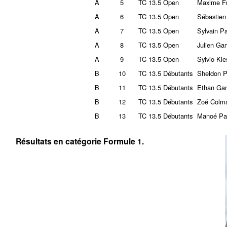
A
5
TC 13.5 Open
Maxime Fr
A
6
TC 13.5 Open
Sébastien
A
7
TC 13.5 Open
Sylvain P
A
8
TC 13.5 Open
Julien Gan
A
9
TC 13.5 Open
Sylvio Kie
B
10
TC 13.5 Débutants
Sheldon 
B
11
TC 13.5 Débutants
Ethan Gan
B
12
TC 13.5 Débutants
Zoé Colm
B
13
TC 13.5 Débutants
Manoé Pa
Résultats en catégorie Formule 1.