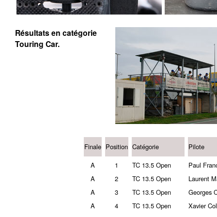
Résultats en catégorie
Touring Car.
Finale
Position
Catégorie
Pilote
A
1
TC 13.5 Open
Paul Fran
A
2
TC 13.5 Open
Laurent M
A
3
TC 13.5 Open
Georges C
A
4
TC 13.5 Open
Xavier Co