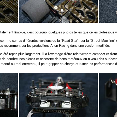
talement limpide, c'est pourquoi quelques photos telles que celles ci-dessous v
comme sur les différentes versions de la "Road Star", sur la "Street Machine" 
us récemment sur les productions Alien Racing dans une version modifiée.
té repris plus largement. Il a l'avantage d'être relativement compact et d'auto
 de nombreuses pièces et nécessite de bons matériaux au niveau des surfaces de
al monté ou mal entretenu, il peut gripper en charge et ruiner les performances d