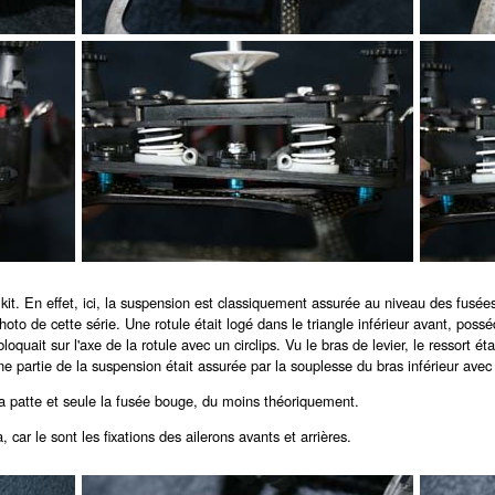
. En effet, ici, la suspension est classiquement assurée au niveau des fusées de
hoto de cette série. Une rotule était logé dans le triangle inférieur avant, pos
loquait sur l'axe de la rotule avec un circlips. Vu le bras de levier, le ressort é
nne partie de la suspension était assurée par la souplesse du bras inférieur avec 
la patte et seule la fusée bouge, du moins théoriquement.
ar le sont les fixations des ailerons avants et arrières.