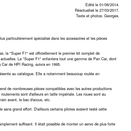
Edité le 01/06/2014.
Réactualisé le 27/03/2017.
Texte et photos: Georges.
lus particulièrement spécialisé dans les accessoires et les pièces
e, la "Super F1" est officiellement le premier kit complet de
us actuelles. La "Super F1" enfantera tout une gamme de Pan Car, dont
 Car de HPI Racing, suivra en 1995.
présente au catalogue. Elle a notamment beaucoup roulée en
prend de nombreuses pièces compatibles avec les autres productions
roulements sont d'ailleurs en taille impériale. Les roues sont au
ain avant, le bac d'accus, etc.
 sans grand effort. D'ailleurs certains pilotes avaient testé cette
mplement suffisant. Il était possible de monter un servo de plus forte