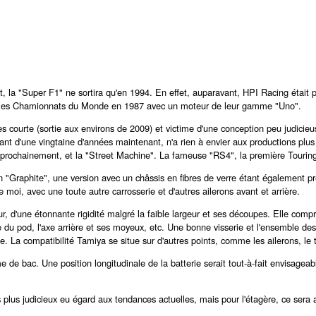
t, la "Super F1" ne sortira qu'en 1994. En effet, auparavant, HPI Racing était p
le les Chamionnats du Monde en 1987 avec un moteur de leur gamme "Uno".
 courte (sortie aux environs de 2009) et victime d'une conception peu judicieus
ant d'une vingtaine d'années maintenant, n'a rien à envier aux productions pl
prochainement, et la "Street Machine". La fameuse "RS4", la première Touring
n "Graphite", une version avec un châssis en fibres de verre étant également 
oi, avec une toute autre carrosserie et d'autres ailerons avant et arrière.
, d'une étonnante rigidité malgré la faible largeur et ses découpes. Elle com
 du pod, l'axe arrière et ses moyeux, etc. Une bonne visserie et l'ensemble des 
La compatibilité Tamiya se situe sur d'autres points, comme les ailerons, le tr
de bac. Une position longitudinale de la batterie serait tout-à-fait envisageable
plus judicieux eu égard aux tendances actuelles, mais pour l'étagère, ce sera a