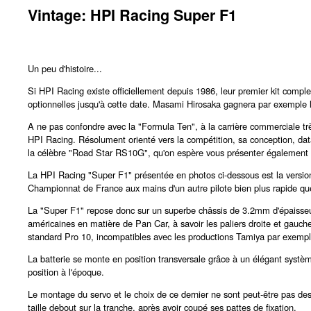
Vintage: HPI Racing Super F1
Un peu d'histoire...
Si HPI Racing existe officiellement depuis 1986, leur premier kit comple
optionnelles jusqu'à cette date. Masami Hirosaka gagnera par exemp
A ne pas confondre avec la "Formula Ten", à la carrière commerciale très
HPI Racing. Résolument orienté vers la compétition, sa conception, dat
la célèbre "Road Star RS10G", qu'on espère vous présenter également 
La HPI Racing "Super F1" présentée en photos ci-dessous est la versio
Championnat de France aux mains d'un autre pilote bien plus rapide que m
La "Super F1" repose donc sur un superbe châssis de 3.2mm d'épaisseur
américaines en matière de Pan Car, à savoir les paliers droite et gauche
standard Pro 10, incompatibles avec les productions Tamiya par exemple. 
La batterie se monte en position transversale grâce à un élégant système 
position à l'époque.
Le montage du servo et le choix de ce dernier ne sont peut-être pas des 
taille debout sur la tranche, après avoir coupé ses pattes de fixation.