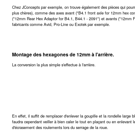
Chez JConcepts par exemple, on trouve également des pièces qui pourrai
plus chères), comme des axes avant ("B4.1 front axle for 12mm hex conv
("12mm Rear Hex Adaptor for B4.1, B44.1 - 2091") et avants ("12mm Fron
fabricants comme Avid, Pro-Line ou Exotek par exemple.
Montage des hexagones de 12mm à l'arrière.
La conversion la plus simple s'effectue à l'arrière.
En effet, il suffit de remplacer d'enlever la goupille et la rondelle large
faudra cependant veiller à bien caler le tout en plaçant ou en enlevant le
d'écrasement des roulements lors du serrage de la roue.