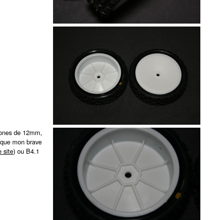
agones de 12mm,
l que mon brave
e site
) ou B4.1