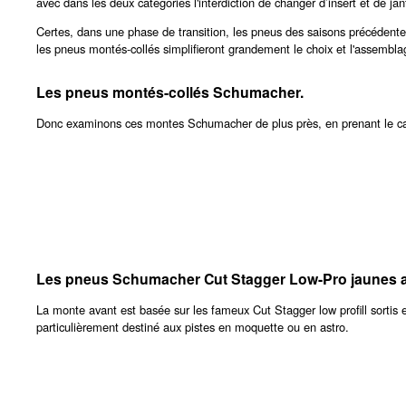
avec dans les deux catégories l'interdiction de changer d’insert et de jant
Certes, dans une phase de transition, les pneus des saisons précédente
les pneus montés-collés simplifieront grandement le choix et l'assemblag
Les pneus montés-collés Schumacher.
Donc examinons ces montes Schumacher de plus près, en prenant le 
Les pneus Schumacher Cut Stagger Low-Pro jaunes a
La monte avant est basée sur les fameux Cut Stagger low profill sortis en 
particulièrement destiné aux pistes en moquette ou en astro.