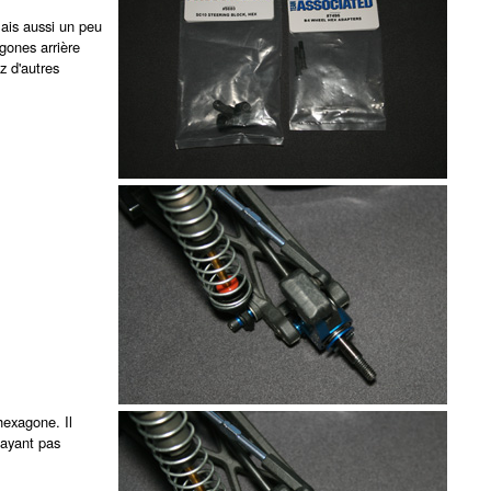
mais aussi un peu
gones arrière
z d'autres
'hexagone. Il
n'ayant pas