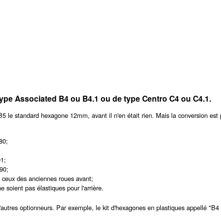
type Associated B4 ou B4.1 ou de type Centro C4 ou C4.1.
 le standard hexagone 12mm, avant il n'en était rien. Mais la conversion est p
80;
1;
90;
r ceux des anciennes roues avant;
e soient pas élastiques pour l'arrière.
d'autres optionneurs. Par exemple, le kit d'hexagones en plastiques appellé "B