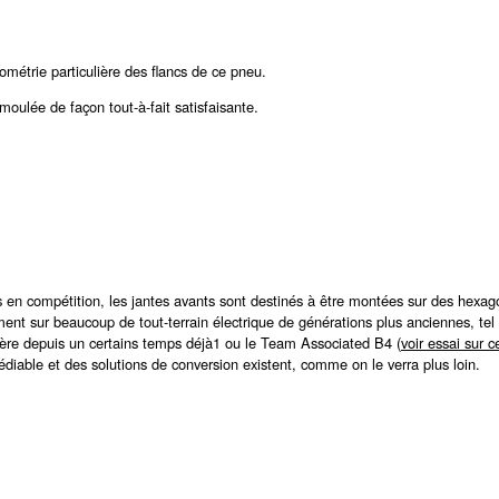
ométrie particulière des flancs de ce pneu.
moulée de façon tout-à-fait satisfaisante.
s en compétition, les jantes avants sont destinés à être montées sur des hex
ment sur beaucoup de tout-terrain électrique de générations plus anciennes, te
agère depuis un certains temps déjà1 ou le Team Associated B4 (
voir essai sur c
médiable et des solutions de conversion existent, comme on le verra plus loin.