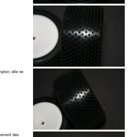
mpton; elle ne
alement des