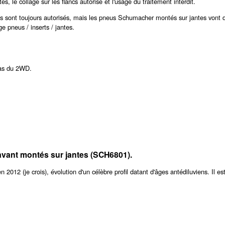
es, le collage sur les flancs autorisé et l'usage du traitement interdit.
s sont toujours autorisés, mais les pneus Schumacher montés sur jantes vont d
e pneus / inserts / jantes.
cas du 2WD.
vant montés sur jantes (SCH6801).
2012 (je crois), évolution d'un célèbre profil datant d'âges antédiluviens. Il es