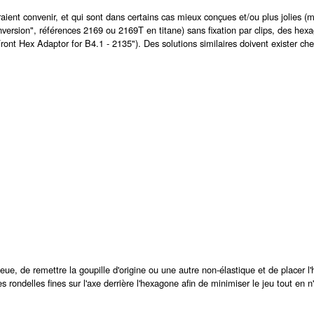
ent convenir, et qui sont dans certains cas mieux conçues et/ou plus jolies (
ersion", références 2169 ou 2169T en titane) sans fixation par clips, des hexa
t Hex Adaptor for B4.1 - 2135"). Des solutions similaires doivent exister che
 bleue, de remettre la goupille d'origine ou une autre non-élastique et de placer l
s rondelles fines sur l'axe derrière l'hexagone afin de minimiser le jeu tout en 