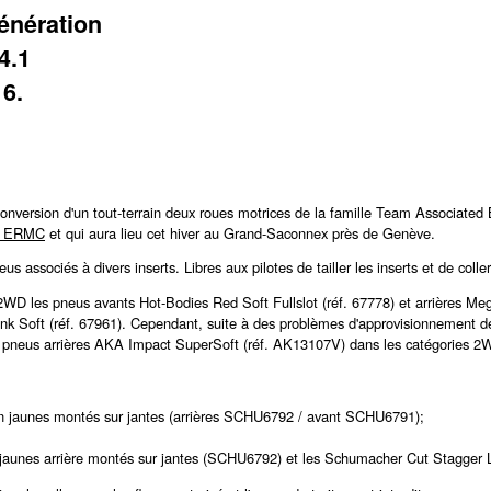
génération
4.1
6.
a conversion d'un tout-terrain deux roues motrices de la famille Team Associate
b ERMC
et qui aura lieu cet hiver au Grand-Saconnex près de Genève.
 associés à divers inserts. Libres aux pilotes de tailler les inserts et de colle
 les pneus avants Hot-Bodies Red Soft Fullslot (réf. 67778) et arrières Meg
ink Soft (réf. 67961). Cependant, suite à des problèmes d'approvisionnement de l
 pneus arrières AKA Impact SuperSoft (réf. AK13107V) dans les catégories 
in jaunes montés sur jantes (arrières SCHU6792 / avant SCHU6791);
 jaunes arrière montés sur jantes (SCHU6792) et les Schumacher Cut Stagger 