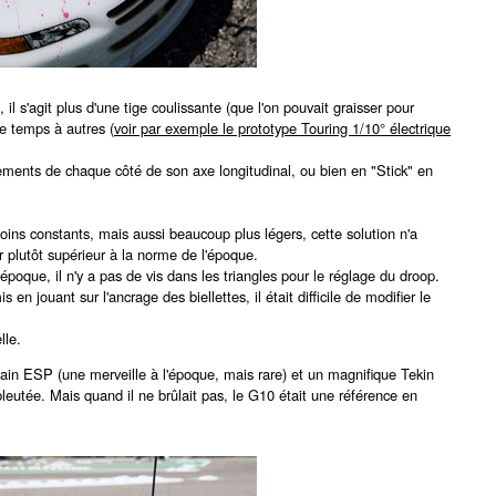
s'agit plus d'une tige coulissante (que l'on pouvait graisser pour
de temps à autres (
voir par exemple le prototype Touring 1/10° électrique
gements de chaque côté de son axe longitudinal, ou bien en "Stick" en
oins constants, mais aussi beaucoup plus légers, cette solution n'a
r plutôt supérieur à la norme de l'époque.
poque, il n'y a pas de vis dans les triangles pour le réglage du droop.
 jouant sur l'ancrage des biellettes, il était difficile de modifier le
lle.
cain ESP (une merveille à l'époque, mais rare) et un magnifique Tekin
utée. Mais quand il ne brûlait pas, le G10 était une référence en