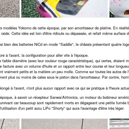
 modèles Yokomo de cette époque, par son amortisseur de platine. En réalité, il 
raide. Cette idée est loin d'être ridicule ou dépassée, et refait même surface 
ussi bien des batteries NiCd en mode "Saddle", le châssis présentant quatre lo
bre à l'avant, la configuration pour aller vite à l'époque.
aible diamètre (avec leur couleur rouge caractéristique), qui certes, étaient m
 facture avec un volume d'huile et un rapport entre leur course et leur longueu
t vraiment petits et la matière un peu molle. Comme sur toutes les autos de l'é
t plus ou moins de cales sous le piston dans l'amortisseur. Par contre, hormis en
ongé à l'avant, n'ont plus aucun rapport avec ce qui se pratique à l'heure actue
 d'époque, à savoir un récepteur Sanwa/Airtronics, un moteur du bobineur améri
rvivant car beaucoup sont rapidement morts en dégageant une petite fumée ble
utilisation d'un petit accu LiPo "Shorty" qui aura l'avantage d'être très léger.