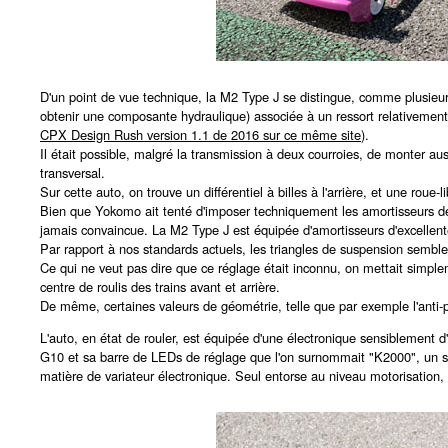
D'un point de vue technique, la M2 Type J se distingue, comme plusieurs
obtenir une composante hydraulique) associée à un ressort relativement 
CPX Design Rush version 1.1 de 2016 sur ce même site
).
Il était possible, malgré la transmission à deux courroies, de monter a
transversal.
Sur cette auto, on trouve un différentiel à billes à l'arrière, et une roue-li
Bien que Yokomo ait tenté d'imposer techniquement les amortisseurs de f
jamais convaincue. La M2 Type J est équipée d'amortisseurs d'excellente
Par rapport à nos standards actuels, les triangles de suspension semblen
Ce qui ne veut pas dire que ce réglage était inconnu, on mettait simplemen
centre de roulis des trains avant et arrière.
De même, certaines valeurs de géométrie, telle que par exemple l'anti-pl
L'auto, en état de rouler, est équipée d'une électronique sensiblement
G10 et sa barre de LEDs de réglage que l'on surnommait "K2000", un su
matière de variateur électronique. Seul entorse au niveau motorisation, l'