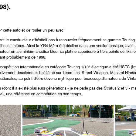
98).
r cette auto et de rouler un peu avec!
ant le constructeur n'hésitait pas à renouveler fréquemment sa gamme Touring et 
ions limitées. Ainsi la YR4 M2 a été décliné dans une version basique, avec 
eur en aluminium anodisé bleu, sa platine supérieure à trois points de fixation à
atant probablement de 1998.
compétition internationale en catégorie Touring 1/10° électrique a été l'ISTC (I
spectivement deuxième et troisième sur Team Losi Street Weapon, Masami Hiro
ationales, au point d'être devenu mythique pour beaucoup d'amateurs de Vint
dont il a existé plusieurs générations - je ne parle pas des Stratus 2 et 3 - ma
le), une référence en compétition en son temps.