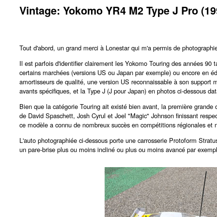
Vintage: Yokomo YR4 M2 Type J Pro (19
Tout d'abord, un grand merci à Lonestar qui m'a permis de photographie
Il est parfois d'identifier clairement les Yokomo Touring des années 90 t
certains marchées (versions US ou Japan par exemple) ou encore en édit
amortisseurs de qualité, une version US reconnaissable à son support mot
avants spécifiques, et la Type J (J pour Japan) en photos ci-dessous d
Bien que la catégorie Touring ait existé bien avant, la première grande 
de David Spaschett, Josh Cyrul et Joel "Magic" Johnson finissant re
ce modèle a connu de nombreux succès en compétitions régionales et n
L'auto photographiée ci-dessous porte une carrosserie Protoform Stratus (
un pare-brise plus ou moins incliné ou plus ou moins avancé par exemp